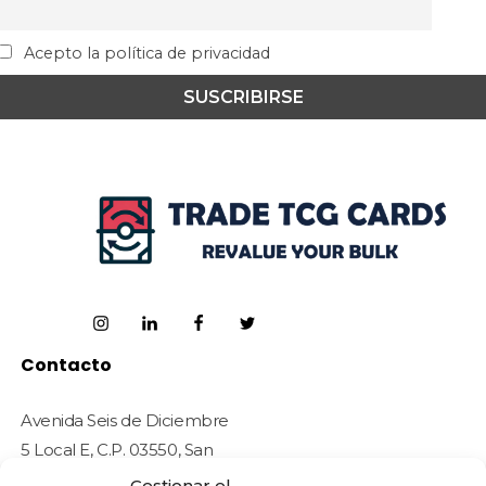
Acepto la política de privacidad
Contacto
Avenida Seis de Diciembre
5 Local E, C.P. 03550, San
Juan de Alicante (Alicante)
Gestionar el