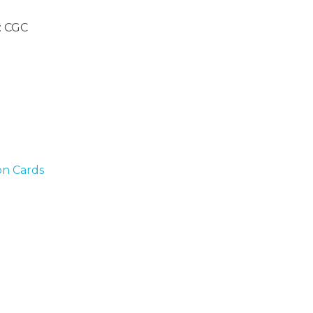
: CGC
n Cards