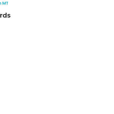
m MT
rds