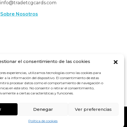
info@tradetcgcards.com
Sobre Nosotros
estionar el consentimiento de las cookies
ores experiencias, utilizamos tecnologías como las cookies para
r a la información del dispositivo. El consentimiento de estas
rmitirá procesar datos como el comportamiento de navegación o
únicas en este sitio. No consentir o retirar el consentimiento,
vamente a ciertas características y funciones.
r
Denegar
Ver preferencias
RIVACIDAD
Privacy Policy . Term
Condition
Política de cookies