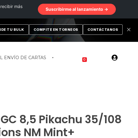
 recibir más
Suscribirme al lanzamiento →
NDE TU BULK
COMPITE EN TORNEOS
CONTÁCTANOS
EL ENVÍO DE CARTAS
0
C 8,5 Pikachu 35/108
tions NM Mint+