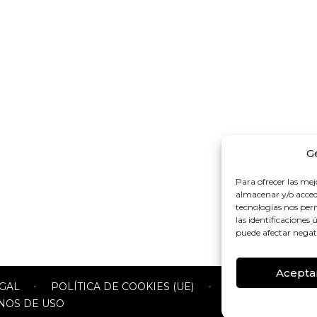
G
Para ofrecer las mej
almacenar y/o accede
tecnologías nos pe
las identificaciones 
puede afectar negati
Acepta
EGAL
POLÍTICA DE COOKIES (UE)
POLITICAS DE P
NOS DE USO