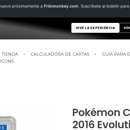
e mueve próximamente a
Frikimonkey.com
. Suscríbete al boletín para
VIVE LA EXPERIENCIA
VE
TIENDA
CALCULADORA DE CARTAS
GUÍA PARA 
ICONS
Pokémon CG
2016 Evolu