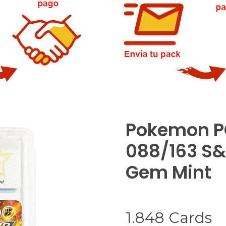
Pokemon PC
088/163 S&S
Gem Mint
1.848
Cards