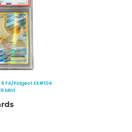
9 FA/Pidgeot EX#104
16 Mint
ards