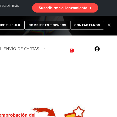
 recibir más
Suscribirme al lanzamiento →
NDE TU BULK
COMPITE EN TORNEOS
CONTÁCTANOS
EL ENVÍO DE CARTAS
0