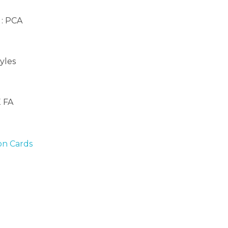
: PCA
tyles
X FA
n Cards