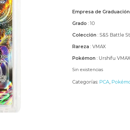
Empresa de Graduación
Grado
: 10
Colección
: S&S Battle S
Rareza
: VMAX
Pokémon
: Urshifu VMA
Sin existencias
Categorías:
PCA
,
Pokémo