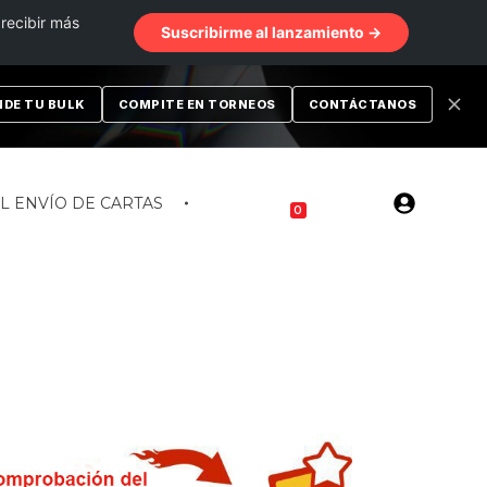
 recibir más
Suscribirme al lanzamiento →
NDE TU BULK
COMPITE EN TORNEOS
CONTÁCTANOS
EL ENVÍO DE CARTAS
0