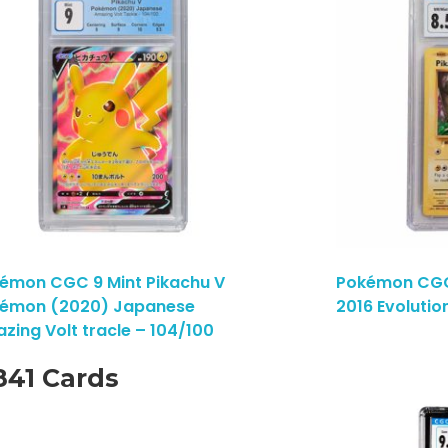
émon CGC 9 Mint Pikachu V
Pokémon CGC 
émon (2020) Japanese
2016 Evolutio
zing Volt tracle – 104/100
841 Cards