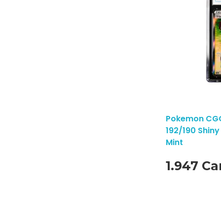
Pokemon CGC 
192/190 Shin
Mint
1.947 Ca