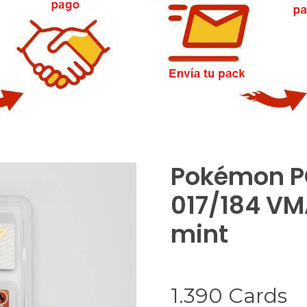
Pokémon PC
017/184 VM
mint
1.390
Cards